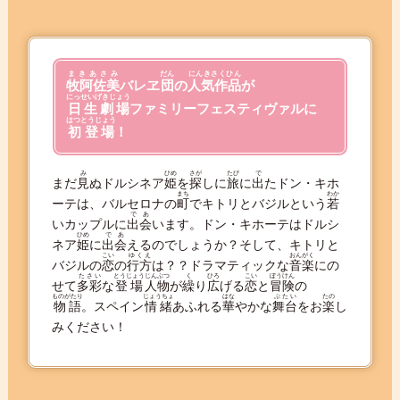
まきあさみ
だん
にんきさくひん
牧阿佐美
バレヱ
団
の
人気作品
が
にっせいげきじょう
日生劇場
ファミリーフェスティヴァルに
はつとうじょう
初登場
！
み
ひめ
さが
たび
で
まだ
見
ぬドルシネア
姫
を
探
しに
旅
に
出
たドン
・
キホ
まち
わか
ーテは、バルセロナの
町
でキトリとバジルという
若
であ
いカップルに
出会
います。ドン
・
キホーテはドルシ
ひめ
であ
ネア
姫
に
出会
えるのでしょうか？そして、キトリと
こい
ゆくえ
おんがく
バジルの
恋
の
行方
は？？ドラマティックな
音楽
にの
たさい
とうじょう
じんぶつ
く
ひろ
こい
ぼうけん
せて
多彩
な
登場
人物
が
繰
り
広
げる
恋
と
冒険
の
ものがたり
じょうちょ
はな
ぶたい
たの
物語
。スペイン
情緒
あふれる
華
やかな
舞台
をお
楽
し
みください！