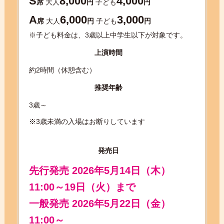
S
8,000
4,000
席
大人
円
子ども
円
A
6,000
3,000
席
大人
円
子ども
円
※子ども料金は、3歳以上中学生以下が対象です。
上演時間
約2時間（休憩含む）
推奨年齢
3歳～
※3歳未満の入場はお断りしています
発売日
先行発売 2026年5月14日（木）
11:00～19日（火）まで
一般発売 2026年5月22日（金）
11:00～