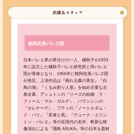
牧阿佐美バレヱ団
日本バレエ界の草分けの一人、橘秋子が1933
年に設立した橘秋子バレエ研究所と同バレエ
団が母体となり、1956年に牧阿佐美バレヱ団
が発足。上演作品は『眠れる森の美女』『白
鳥の湖』『くるみ割り人形』を始め主要な古
典全幕、アシュトンの『リーズの結婚 ラ・
フィーユ・マル・ガルデ』、バランシンの
『セレナーデ』、プティの『ノートルダム・
ド・パリ』『若者と死』『デューク・エリン
トン・バレエ』等の近現代の名作、斬新な映
像演出による『飛鳥 ASUKA』等の日本を題材