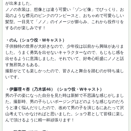
が出来ました。
ノノの衣装は、想像とは違う可愛い「ゾンビ像」でびっくり。お
花のような襟元のピンクのワンピースと、おちゃめで可愛らしい
髪型。一目見て「ノノ」のイメージが膨らみ、これから役作りを
するのが楽しみです！
・のん（ショウ役・Wキャスト）
子供独特の世界が大好きなので、少年役は以前から興味がありま
した。うまく勇気を出せないキャラクターなので、もじもじ感を
出せるように意識しました。それでいて、好奇心旺盛にノノと話
す無邪気さもある。
撮影がとても楽しかったので、皆さんと舞台を踏むのが待ち遠し
いです。
・伊藤理々杏（乃木坂46）（ショウ役・Wキャスト）
男の子の姿になった自分を見た時は新鮮で不思議な感じがしまし
た。撮影時、男の子らしいポージングはどのような感じなのだろ
うと凄く悩んだりしたので、改めて男の子を演じるにあたって沢
山考えていかなければと思いました。ショウ君として皆様に楽し
んで頂けるように精一杯頑張ります！